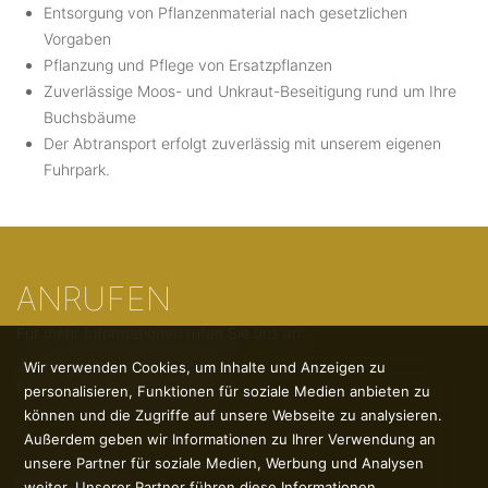
Entsorgung von Pflanzenmaterial nach gesetzlichen
Vorgaben
Pflanzung und Pflege von Ersatzpflanzen
Zuverlässige Moos- und Unkraut-Beseitigung rund um Ihre
Buchsbäume
Der Abtransport erfolgt zuverlässig mit unserem eigenen
Fuhrpark.
ANRUFEN
Für mehr Informationen rufen Sie uns an:
Tel.: 0 56 24 / 92 55 34
Wir verwenden Cookies, um Inhalte und Anzeigen zu
Mobil: 0171 / 408 25 97
personalisieren, Funktionen für soziale Medien anbieten zu
können und die Zugriffe auf unsere Webseite zu analysieren.
Über uns
Kontakt
Jobs
Datenschutz
Außerdem geben wir Informationen zu Ihrer Verwendung an
unsere Partner für soziale Medien, Werbung und Analysen
weiter. Unserer Partner führen diese Informationen