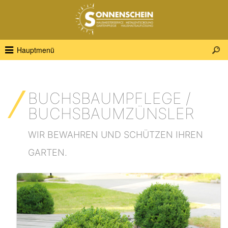
Startseite
Dienstleistungen
Metallentsorgung
Hauptmenü
Haushaltsauflösung
Hausmeisterservice
BUCHSBAUMPFLEGE /
Entkernung
BUCHSBAUMZÜNSLER
Außenanlagenpflege
WIR BEWAHREN UND SCHÜTZEN IHREN
Gebäudereinigung
GARTEN.
Buchsbaumpflege
Unternehmen
Kontakt
Jobs